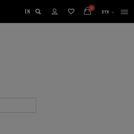
0
EN
Ы
BYN